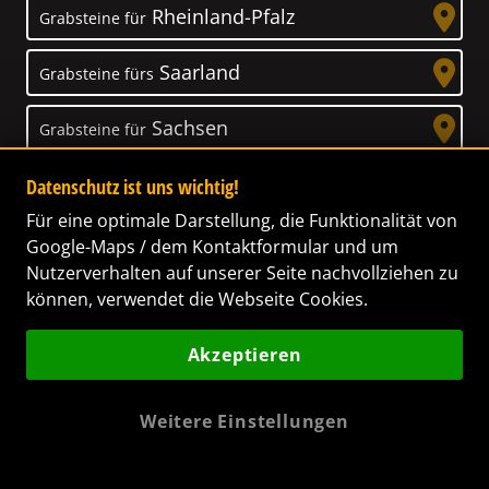
Rheinland-Pfalz
Grabsteine für
Saarland
Grabsteine fürs
Sachsen
Grabsteine für
Sachsen-Anhalt
Datenschutz ist uns wichtig!
Grabsteine für
Für eine optimale Darstellung, die Funktionalität von
Schleswig-Holstein
Grabsteine für
Google-Maps / dem Kontaktformular und um
Nutzerverhalten auf unserer Seite nachvollziehen zu
Thüringen
Grabsteine für
können, verwendet die Webseite Cookies.
Akzeptieren
Weitere Einstellungen
Unser Anspruch
Das Leben ist ein Geschenk! – Nun haben wir