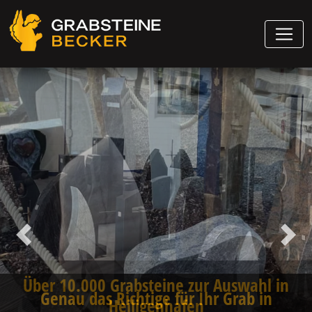
Vorheriger
Näch
Genau das Richtige für Ihr Grab in