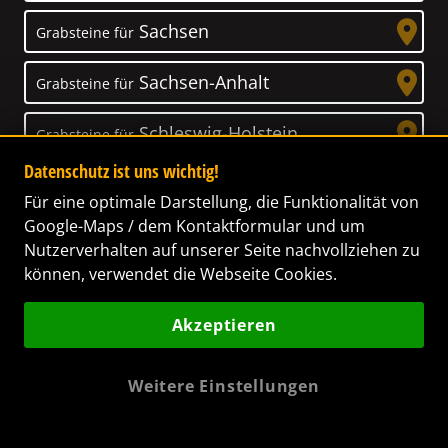
Sachsen
Grabsteine für
Sachsen-Anhalt
Grabsteine für
Schleswig-Holstein
Grabsteine für
Datenschutz ist uns wichtig!
Thüringen
Grabsteine für
Für eine optimale Darstellung, die Funktionalität von
Google-Maps / dem Kontaktformular und um
Nutzerverhalten auf unserer Seite nachvollziehen zu
können, verwendet die Webseite Cookies.
Unser Anspruch
Akzeptieren
Das Leben ist ein Geschenk! – Nun haben wir
es uns zur Aufgabe gemacht, Ihnen dabei zu
Weitere Einstellungen
helfen, Ihren Verstorbenen ein letztes,
wunderschönes Geschenk zu machen. Wir