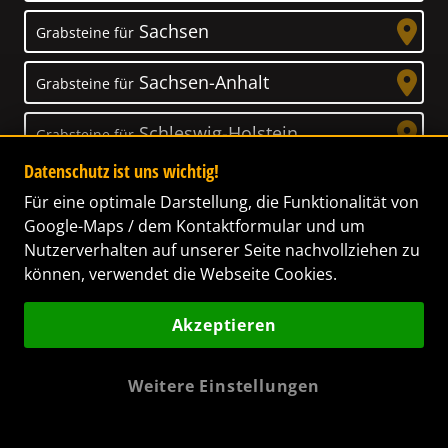
Sachsen
Grabsteine für
Sachsen-Anhalt
Grabsteine für
Schleswig-Holstein
Grabsteine für
Datenschutz ist uns wichtig!
Thüringen
Grabsteine für
Für eine optimale Darstellung, die Funktionalität von
Google-Maps / dem Kontaktformular und um
Nutzerverhalten auf unserer Seite nachvollziehen zu
können, verwendet die Webseite Cookies.
Unser Anspruch
Akzeptieren
Das Leben ist ein Geschenk! – Nun haben wir
es uns zur Aufgabe gemacht, Ihnen dabei zu
Weitere Einstellungen
helfen, Ihren Verstorbenen ein letztes,
wunderschönes Geschenk zu machen. Wir