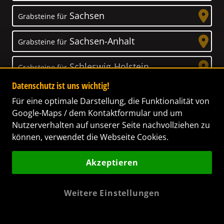
Sachsen
Grabsteine für
Sachsen-Anhalt
Grabsteine für
Schleswig-Holstein
Grabsteine für
Datenschutz ist uns wichtig!
Thüringen
Grabsteine für
Für eine optimale Darstellung, die Funktionalität von
Google-Maps / dem Kontaktformular und um
Nutzerverhalten auf unserer Seite nachvollziehen zu
können, verwendet die Webseite Cookies.
Unser Anspruch
Akzeptieren
Das Leben ist ein Geschenk! – Nun haben wir
es uns zur Aufgabe gemacht, Ihnen dabei zu
Weitere Einstellungen
helfen, Ihren Verstorbenen ein letztes,
wunderschönes Geschenk zu machen. Wir