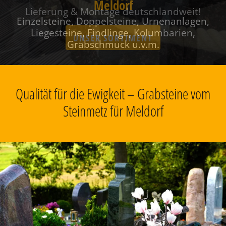
Meldorf
Einzelsteine, Doppelsteine, Urnenanlagen,
Liegesteine, Findlinge, Kolumbarien,
Grabschmuck u.v.m.
Qualität für die Ewigkeit – Grabsteine vom
Steinmetz für Meldorf