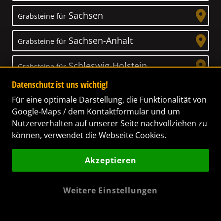
Sachsen
Grabsteine für
Sachsen-Anhalt
Grabsteine für
Schleswig-Holstein
Grabsteine für
Datenschutz ist uns wichtig!
Thüringen
Grabsteine für
Für eine optimale Darstellung, die Funktionalität von
Google-Maps / dem Kontaktformular und um
Nutzerverhalten auf unserer Seite nachvollziehen zu
können, verwendet die Webseite Cookies.
Unser Anspruch
Akzeptieren
Das Leben ist ein Geschenk! – Nun haben wir
es uns zur Aufgabe gemacht, Ihnen dabei zu
Weitere Einstellungen
helfen, Ihren Verstorbenen ein letztes,
wunderschönes Geschenk zu machen. Wir